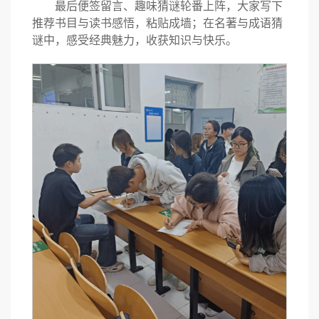
最后便签留言、趣味猜谜轮番上阵，大家写下
推荐书目与读书感悟，粘贴成墙；在名著与成语猜
谜中，感受经典魅力，收获知识与快乐。